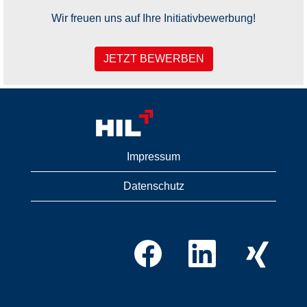
Wir freuen uns auf Ihre Initiativbewerbung!
JETZT BEWERBEN
Impressum
Datenschutz
W
W
W
i
i
i
r
r
r
d
d
d
a
a
a
u
u
u