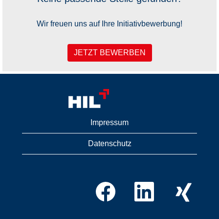
Wir freuen uns auf Ihre Initiativbewerbung!
JETZT BEWERBEN
Impressum
Datenschutz
W
W
W
i
i
i
r
r
r
d
d
d
a
a
a